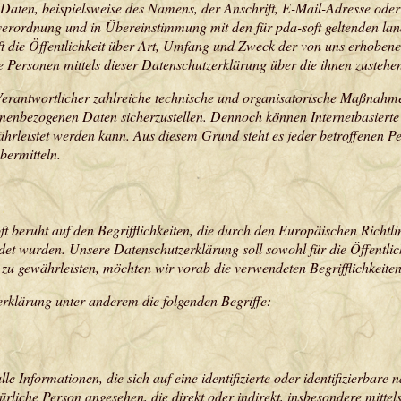
aten, beispielsweise des Namens, der Anschrift, E-Mail-Adresse oder 
erordnung und in Übereinstimmung mit den für pda-soft geltenden land
t die Öffentlichkeit über Art, Umfang und Zweck der von uns erhoben
e Personen mittels dieser Datenschutzerklärung über die ihnen zustehe
g Verantwortlicher zahlreiche technische und organisatorische Maßnahm
rsonenbezogenen Daten sicherzustellen. Dennoch können Internetbasiert
ährleistet werden kann. Aus diesem Grund steht es jeder betroffenen P
übermitteln.
t beruht auf den Begrifflichkeiten, die durch den Europäischen Richt
wurden. Unsere Datenschutzerklärung soll sowohl für die Öffentlich
 zu gewährleisten, möchten wir vorab die verwendeten Begrifflichkeiten
rklärung unter anderem die folgenden Begriffe:
e Informationen, die sich auf eine identifizierte oder identifizierbare
atürliche Person angesehen, die direkt oder indirekt, insbesondere mi