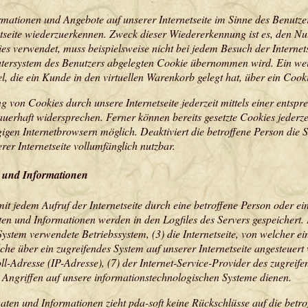
rmationen und Angebote auf unserer Internetseite im Sinne des Benutze
tseite wiederzuerkennen. Zweck dieser Wiedererkennung ist es, den Nut
kies verwendet, muss beispielsweise nicht bei jedem Besuch der Internet
tersystem des Benutzers abgelegten Cookie übernommen wird. Ein weit
l, die ein Kunde in den virtuellen Warenkorb gelegt hat, über ein Cook
g von Cookies durch unsere Internetseite jederzeit mittels einer entsp
uerhaft widersprechen. Ferner können bereits gesetzte Cookies jeder
ngigen Internetbrowsern möglich. Deaktiviert die betroffene Person die
er Internetseite vollumfänglich nutzbar.
n und Informationen
t mit jedem Aufruf der Internetseite durch eine betroffene Person oder 
en und Informationen werden in den Logfiles des Servers gespeichert
ystem verwendete Betriebssystem, (3) die Internetseite, von welcher ei
lche über ein zugreifendes System auf unserer Internetseite angesteuert
okoll-Adresse (IP-Adresse), (7) der Internet-Service-Provider des zugre
Angriffen auf unsere informationstechnologischen Systeme dienen.
aten und Informationen zieht pda-soft keine Rückschlüsse auf die betr