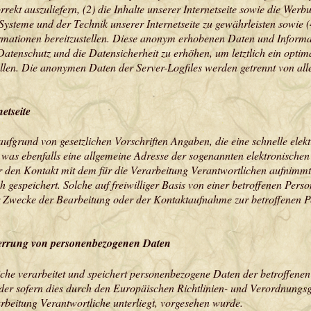
orrekt auszuliefern, (2) die Inhalte unserer Internetseite sowie die Wer
Systeme und der Technik unserer Internetseite zu gewährleisten sowie 
rmationen bereitzustellen. Diese anonym erhobenen Daten und Informati
Datenschutz und die Datensicherheit zu erhöhen, um letztlich ein optim
llen. Die anonymen Daten der Server-Logfiles werden getrennt von al
etseite
t aufgrund von gesetzlichen Vorschriften Angaben, die eine schnelle el
as ebenfalls eine allgemeine Adresse der sogenannten elektronischen 
 den Kontakt mit dem für die Verarbeitung Verantwortlichen aufnimmt,
espeichert. Solche auf freiwilliger Basis von einer betroffenen Perso
wecke der Bearbeitung oder der Kontaktaufnahme zur betroffenen Pers
errung von personenbezogenen Daten
iche verarbeitet und speichert personenbezogene Daten der betroffenen
oder sofern dies durch den Europäischen Richtlinien- und Verordnungs
arbeitung Verantwortliche unterliegt, vorgesehen wurde.